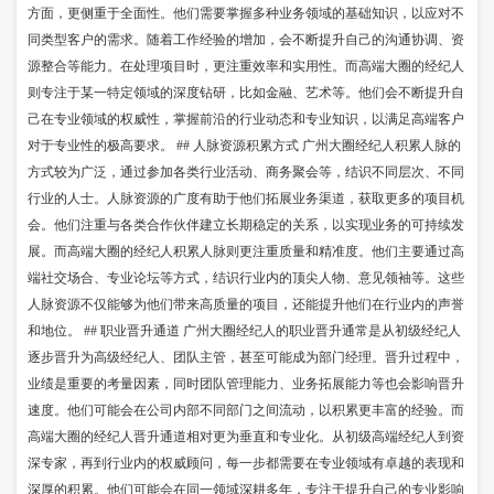
方面，更侧重于全面性。他们需要掌握多种业务领域的基础知识，以应对不
同类型客户的需求。随着工作经验的增加，会不断提升自己的沟通协调、资
源整合等能力。在处理项目时，更注重效率和实用性。而高端大圈的经纪人
则专注于某一特定领域的深度钻研，比如金融、艺术等。他们会不断提升自
己在专业领域的权威性，掌握前沿的行业动态和专业知识，以满足高端客户
对于专业性的极高要求。 ## 人脉资源积累方式 广州大圈经纪人积累人脉的
方式较为广泛，通过参加各类行业活动、商务聚会等，结识不同层次、不同
行业的人士。人脉资源的广度有助于他们拓展业务渠道，获取更多的项目机
会。他们注重与各类合作伙伴建立长期稳定的关系，以实现业务的可持续发
展。而高端大圈的经纪人积累人脉则更注重质量和精准度。他们主要通过高
端社交场合、专业论坛等方式，结识行业内的顶尖人物、意见领袖等。这些
人脉资源不仅能够为他们带来高质量的项目，还能提升他们在行业内的声誉
和地位。 ## 职业晋升通道 广州大圈经纪人的职业晋升通常是从初级经纪人
逐步晋升为高级经纪人、团队主管，甚至可能成为部门经理。晋升过程中，
业绩是重要的考量因素，同时团队管理能力、业务拓展能力等也会影响晋升
速度。他们可能会在公司内部不同部门之间流动，以积累更丰富的经验。而
高端大圈的经纪人晋升通道相对更为垂直和专业化。从初级高端经纪人到资
深专家，再到行业内的权威顾问，每一步都需要在专业领域有卓越的表现和
深厚的积累。他们可能会在同一领域深耕多年，专注于提升自己的专业影响